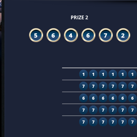
PRIZE 2
5
6
4
6
7
2
1
1
1
1
1
1
7
7
7
7
7
7
6
6
6
6
6
6
7
7
7
7
7
7
7
7
7
7
7
7