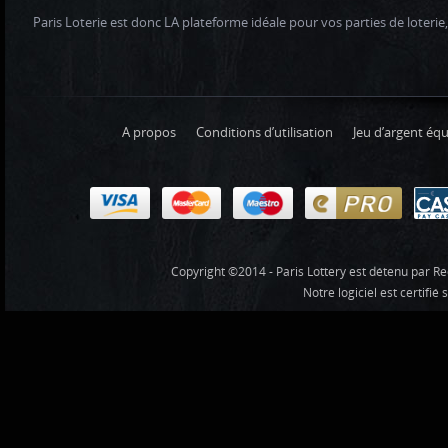
Paris Loterie est donc LA plateforme idéale pour vos parties de loterie,
A propos
Conditions d’utilisation
Jeu d’argent équ
Copyright ©2014 - Paris Lottery est détenu par Re
Notre logiciel est certifié 